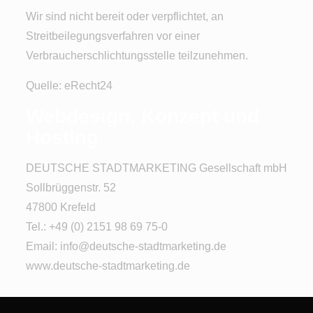
Wir sind nicht bereit oder verpflichtet, an
Streitbeilegungsverfahren vor einer
Verbraucherschlichtungsstelle teilzunehmen.
Quelle:
eRecht24
Webdesign, Konzept und
Hosting
DEUTSCHE STADTMARKETING Gesellschaft mbH
Sollbrüggenstr. 52
47800 Krefeld
Tel.: +49 (0) 2151 98 69 75-0
Email:
info@deutsche-stadtmarketing.de
www.deutsche-stadtmarketing.de