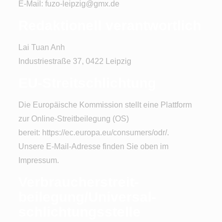
E-Mail: fuzo-leipzig@gmx.de
Redaktionell verantwortlich
Lai Tuan Anh
Industriestraße 37, 0422 Leipzig
EU-Streitschlichtung
Die Europäische Kommission stellt eine Plattform
zur Online-Streitbeilegung (OS)
bereit:
https://ec.europa.eu/consumers/odr/
.
Unsere E-Mail-Adresse finden Sie oben im
Impressum.
Verbraucher­streit­
beilegung/Universal­
schlichtungs­stelle